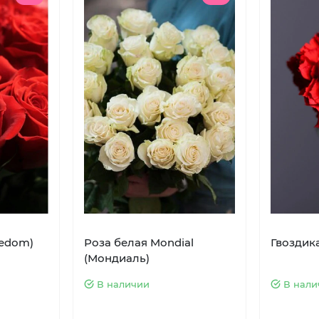
eedom)
Роза белая Mondial
Гвоздик
(Мондиаль)
В наличии
В нали