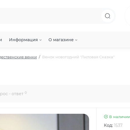
и
Информация
О магазине
дественские венки
Венок новогодний "Лиловая Сказка"
0
рос - ответ
В наличи
Код:
1537