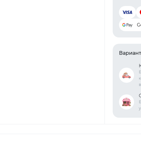
G
Вариант
Б
к
в
Б
у