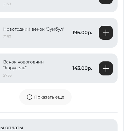
2159
Новогодний венок "Зумбул"
196.00р.
2183
Венок новогодний
"Карусель"
143.00р.
2733
Показать еще
ы оплаты