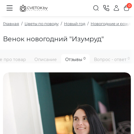
0
Главная
Цветы по поводу
Новый год
Новогодние и рожде
Венок новогодний "Изумруд"
0
0
е про товар
Описание
Отзывы
Вопрос - ответ