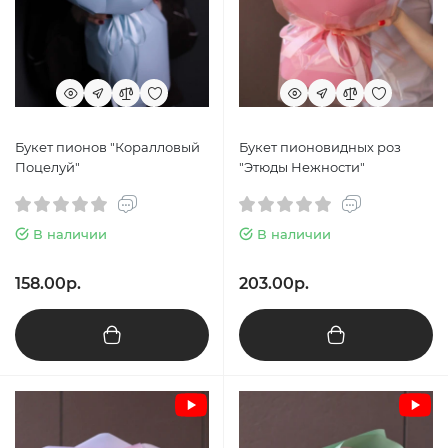
Букет пионов "Коралловый
Букет пионовидных роз
Поцелуй"
"Этюды Нежности"
В наличии
В наличии
158.00р.
203.00р.