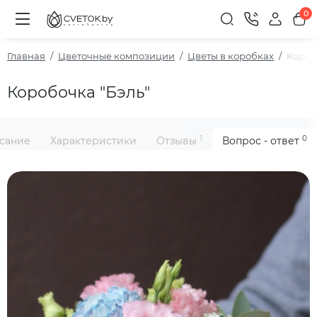
0
Главная
Цветочные композиции
Цветы в коробках
Короб
Коробочка "Бэль"
1
0
сание
Характеристики
Отзывы
Вопрос - ответ