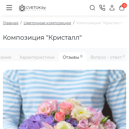
0
Главная
Цветочные композиции
Композиция "Кристалл"
Композиция "Кристалл"
0
0
сание
Характеристики
Отзывы
Вопрос - ответ