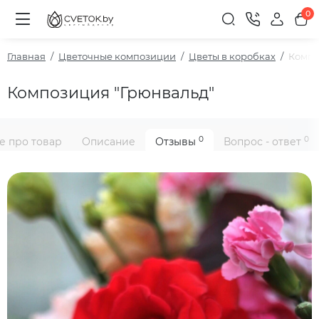
0
Главная
Цветочные композиции
Цветы в коробках
Компо
Композиция "Грюнвальд"
0
0
е про товар
Описание
Отзывы
Вопрос - ответ