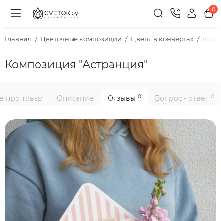
0
Главная
Цветочные композиции
Цветы в конвертах
Комп
Композиция "Астранция"
0
0
е про товар
Описание
Отзывы
Вопрос - ответ