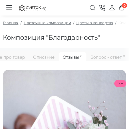
0
Главная
Цветочные композиции
Цветы в конвертах
Комп
Композиция "Благодарность"
0
0
е про товар
Описание
Отзывы
Вопрос - ответ
TOP