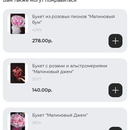
Вам также могут понравиться
Букет из розовых пионов "Малиновый
бум"
4269
278.00р.
Букет с розами и альстромериями
"Малиновый джем"
5077
140.00р.
Букет "Малиновый Джем"
2824