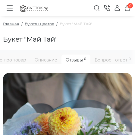
0
Главная
Букеты цветов
Букет "Май Тай"
Букет "Май Тай"
0
0
е про товар
Описание
Отзывы
Вопрос - ответ