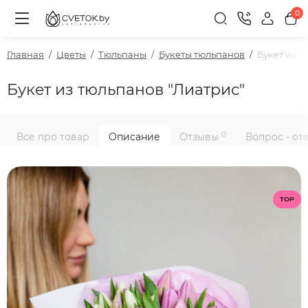
0
Главная
Цветы
Тюльпаны
Букеты тюльпанов
Букет из т
Букет из тюльпанов "Лиатрис"
0
Все про товар
Описание
Отзывы
Вопрос - от
TOP