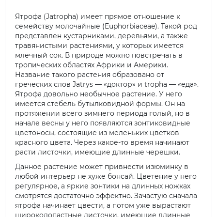
Ятрофа
(Jatropha) имеет прямое отношение к
семейству молочайные (Euphorbiaceae). Такой род
представлен кустарниками, деревьями, а также
травянистыми растениями, у которых имеется
млечный сок. В природе можно повстречать в
тропических областях Африки и Америки.
Название такого растения образовано от
греческих слов Jatrys — «доктор» и tropha — «еда».
Ятрофа довольно необычное растение. У него
имеется стебель бутылковидной формы. Он на
протяжении всего зимнего периода голый, но в
начале весны у него появляются зонтиковидные
цветоносы, состоящие из меленьких цветков
красного цвета. Через какое-то время начинают
расти листочки, имеющие длинные черешки.
Данное растение может привнести изюминку в
любой интерьер не хуже бонсай. Цветение у него
регулярное, а яркие зонтики на длинных ножках
смотрятся достаточно эффектно. Зачастую сначала
ятрофа начинает цвести, а потом уже вырастают
широколопастные листочки, имеющие длинные