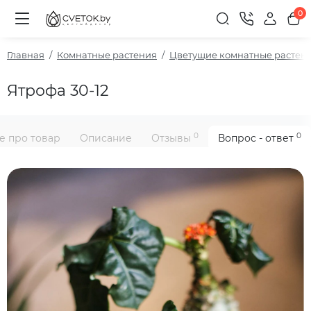
0
Главная
Комнатные растения
Цветущие комнатные растен
Ятрофа 30-12
0
0
е про товар
Описание
Отзывы
Вопрос - ответ