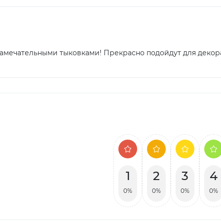
амечательными тыковками! Прекрасно подойдут для декора
1
2
3
4
0%
0%
0%
0%