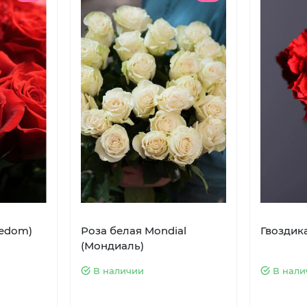
eedom)
Роза белая Mondial
Гвоздик
(Мондиаль)
В наличии
В нали