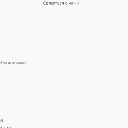
Связаться с нами
ьбы живыми
ка
зиции