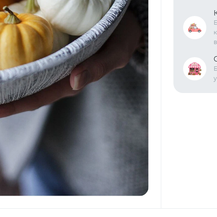
Б
к
в
Б
у