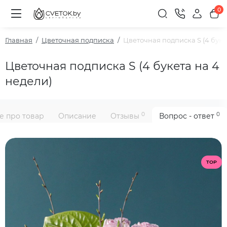
0
Главная
Цветочная подписка
Цветочная подписка S (4 буке
Цветочная подписка S (4 букета на 4
недели)
0
0
е про товар
Описание
Отзывы
Вопрос - ответ
TOP