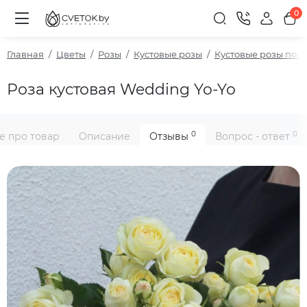
0
Главная
Цветы
Розы
Кустовые розы
Кустовые розы пош
Роза кустовая Wedding Yo-Yo
0
0
е про товар
Описание
Отзывы
Вопрос - ответ