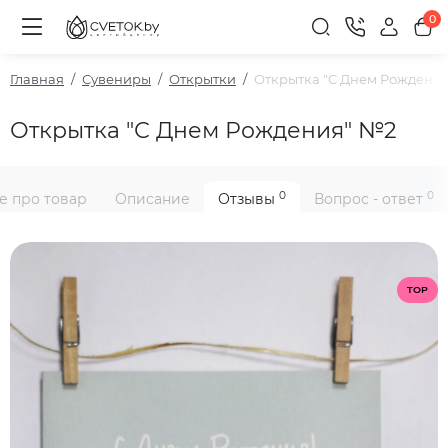
0
Главная
Сувениры
Открытки
Открытка "С Днем Рождени
Открытка "С Днем Рождения" №2
0
0
е про товар
Описание
Отзывы
Вопрос - ответ
TOP