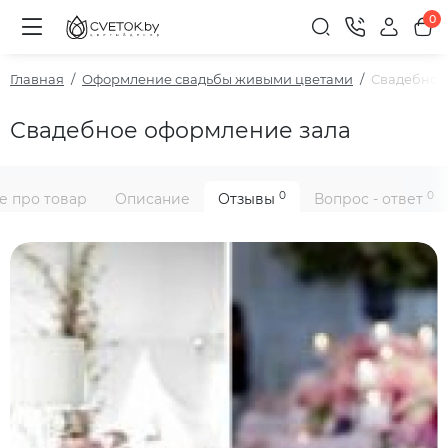
0
Главная
Оформление свадьбы живыми цветами
Свадебное
Свадебное оформление зала
0
0
е про товар
Описание
Отзывы
Вопрос - ответ