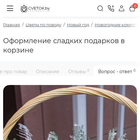
0
Главная
Цветы по поводу
Новый год
Новогодние композ
Оформление сладких подарков в
корзине
0
0
е про товар
Описание
Отзывы
Вопрос - ответ