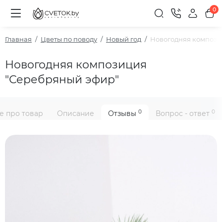
0
Главная
Цветы по поводу
Новый год
Новогодняя компози
Новогодняя композиция
"Серебряный эфир"
0
0
е про товар
Описание
Отзывы
Вопрос - ответ