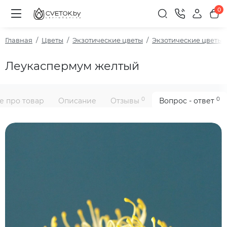
0
Главная
Цветы
Экзотические цветы
Экзотические цветы 
Леукаспермум желтый
0
0
е про товар
Описание
Отзывы
Вопрос - ответ