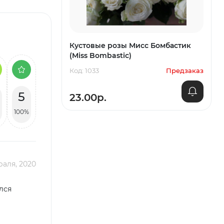
Кустовые розы Мисс Бомбастик
(Miss Bombastic)
Код: 1033
Предзаказ
5
23.00р.
100%
раля, 2020
лся