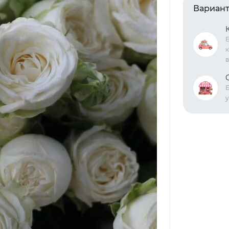
Вариант
Б
к
в
Б
у