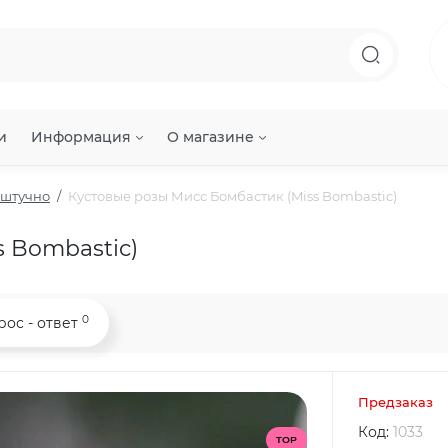
и
Информация
О магазине
оштучно
Кустовые розы Мисс Бомбастик (Miss Bombastic)
s Bombastic)
0
рос - ответ
Предзаказ
Код:
1033
TOP