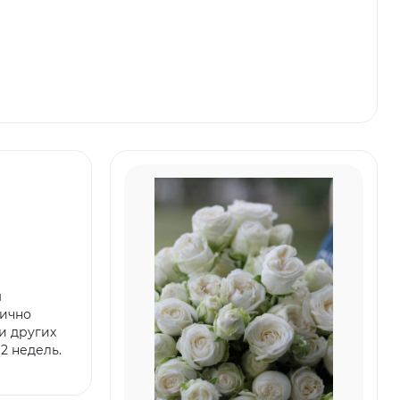
м
лично
и других
2 недель.