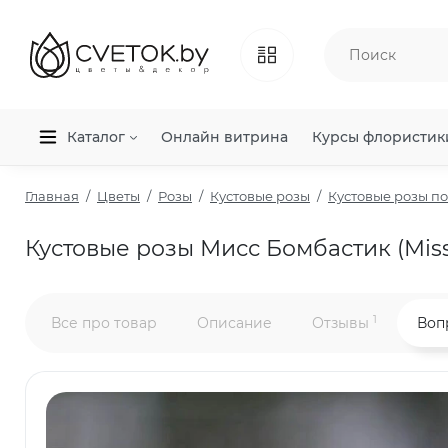
Каталог
Онлайн витрина
Курсы флористик
Главная
Цветы
Розы
Кустовые розы
Кустовые розы п
Кустовые розы Мисс Бомбастик (Mis
1
Все про товар
Описание
Отзывы
Воп