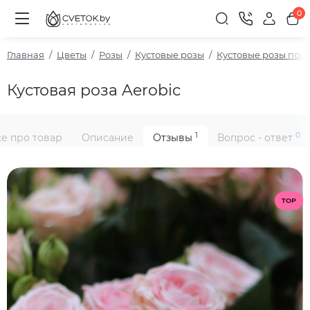
0
Главная
Цветы
Розы
Кустовые розы
Кустовые розы пош
Кустовая роза Aerobic
1
0
се про товар
Описание
Отзывы
Вопрос - ответ
TOP