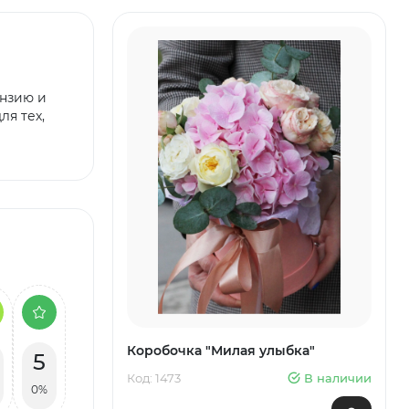
ензию и
ля тех,
Коробочка "Милая улыбка"
5
Код: 1473
В наличии
0%