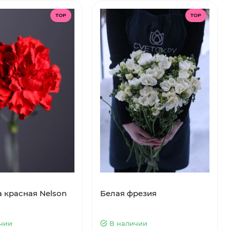
TOP
TOP
а красная Nelson
Белая фрезия
чии
В наличии