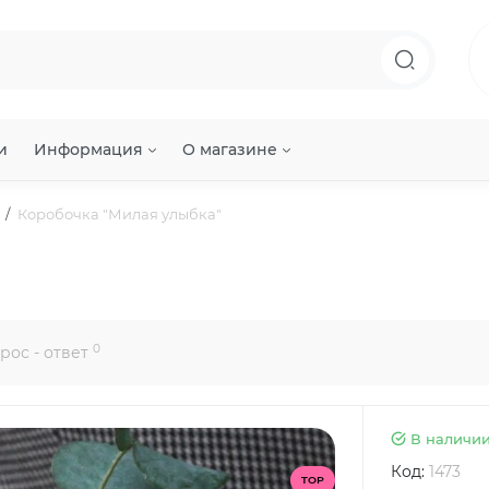
и
Информация
О магазине
Коробочка "Милая улыбка"
0
рос - ответ
В наличи
Код:
1473
TOP