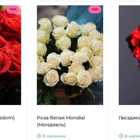
TOP
TOP
eedom)
Роза белая Mondial
Гвоздик
(Мондиаль)
В наличии
В нали