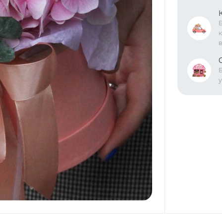
Б
к
в
Б
у