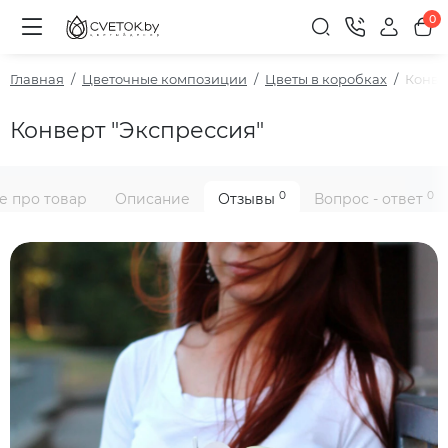
0
Главная
Цветочные композиции
Цветы в коробках
Конве
Конверт "Экспрессия"
0
0
е про товар
Описание
Отзывы
Вопрос - ответ