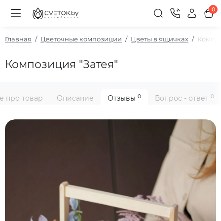
0
Главная
Цветочные композиции
Цветы в ящичках
Композ
Композиция "Затея"
0
0
е про товар
Описание
Отзывы
Вопрос - ответ