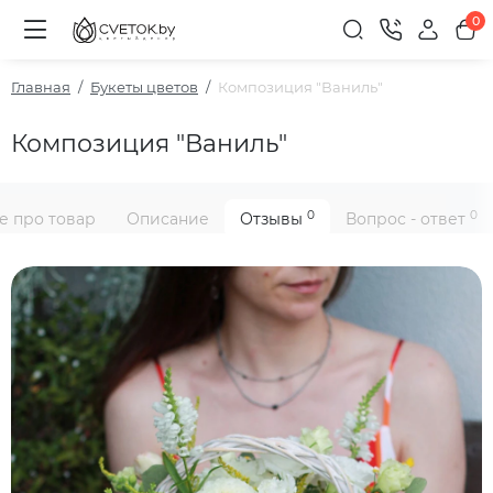
0
Главная
Букеты цветов
Композиция "Ваниль"
Композиция "Ваниль"
0
0
е про товар
Описание
Отзывы
Вопрос - ответ