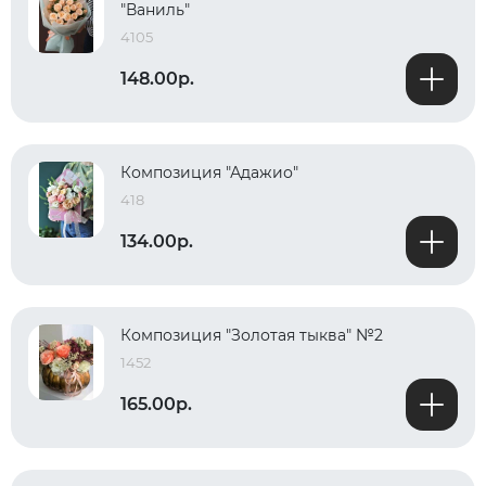
"Ваниль"
4105
148.00р.
Композиция "Адажио"
418
134.00р.
Композиция "Золотая тыква" №2
1452
165.00р.