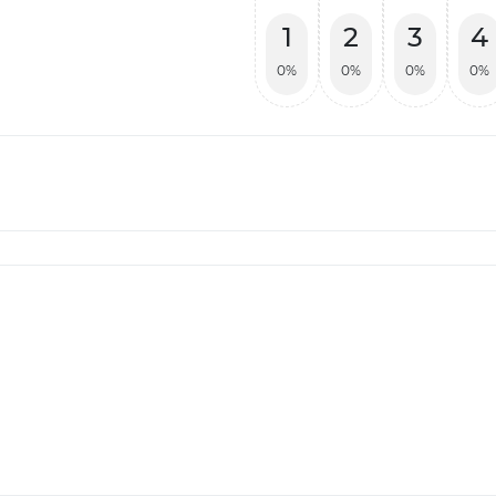
1
2
3
4
0%
0%
0%
0%