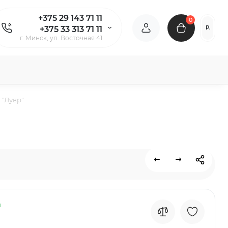
+375 29 143 71 11
0
Р.
+375 33 313 71 11
г. Минск, ул. Восточная 41
 "Лувр"
и