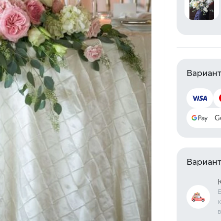
Вариант
G
Вариант
Б
к
в