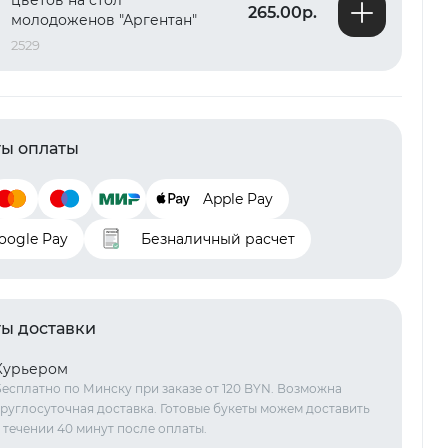
цветов на стол
265.00р.
молодоженов "Аргентан"
2529
ы оплаты
Apple Pay
oogle Pay
Безналичный расчет
ы доставки
Курьером
есплатно по Минску при заказе от 120 BYN. Возможна
руглосуточная доставка. Готовые букеты можем доставить
 течении 40 минут после оплаты.