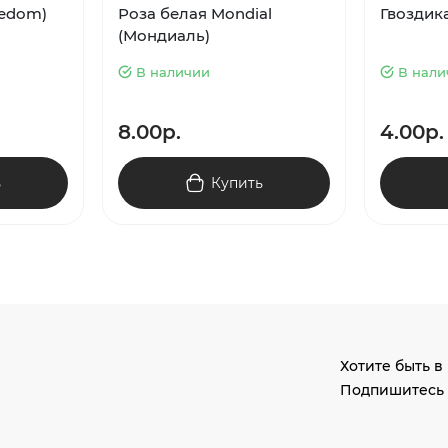
eedom)
Роза белая Mondial
Гвоздик
(Мондиаль)
В наличии
В нали
8.00р.
4.00р.
ь
Купить
Хотите быть в
Подпишитесь 