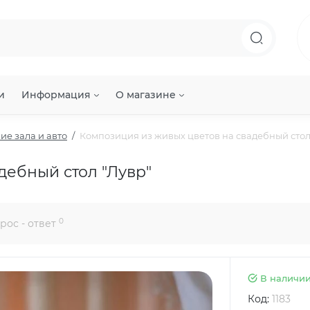
и
Информация
О магазине
е зала и авто
Композиция из живых цветов на свадебный стол
дебный стол "Лувр"
0
рос - ответ
В наличи
Код:
1183