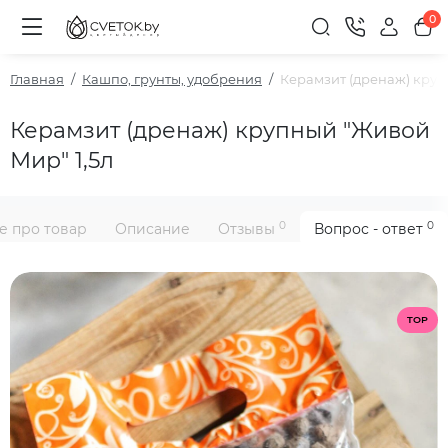
0
Главная
Кашпо, грунты, удобрения
Керамзит (дренаж) круп
Керамзит (дренаж) крупный "Живой
Мир" 1,5л
0
0
е про товар
Описание
Отзывы
Вопрос - ответ
TOP