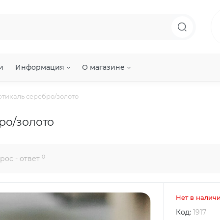
и
Информация
О магазине
ртикаль серебро/золото
ро/золото
0
рос - ответ
Нет в налич
Код:
1917