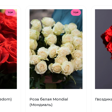
TOP
TOP
eedom)
Роза белая Mondial
Гвоздик
(Мондиаль)