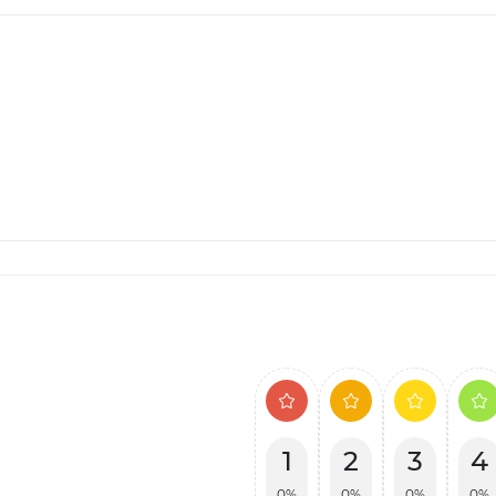
1
2
3
4
0%
0%
0%
0%