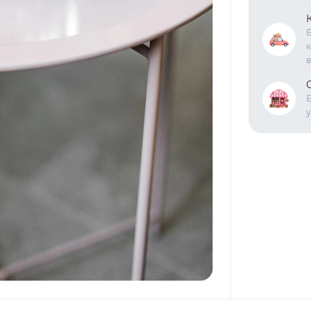
Б
к
в
Б
у