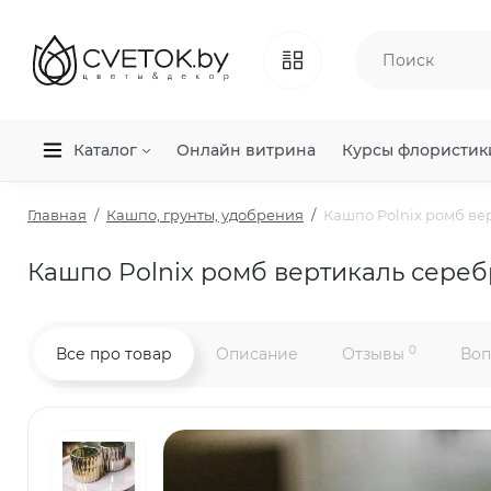
Каталог
Онлайн витрина
Курсы флористик
Главная
Кашпо, грунты, удобрения
Кашпо Polnix ромб ве
Кашпо Polnix ромб вертикаль сереб
0
Все про товар
Описание
Отзывы
Воп