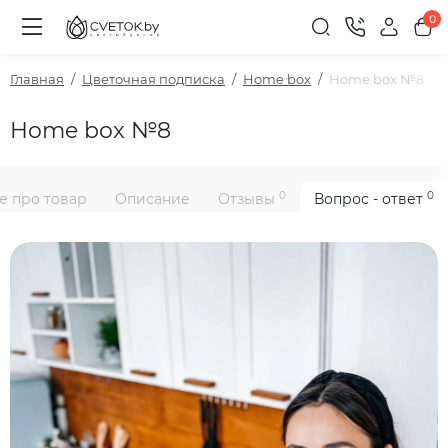
0
Главная
Цветочная подписка
Home box
Home box №8
Home box №8
0
0
е про товар
Описание
Отзывы
Вопрос - ответ