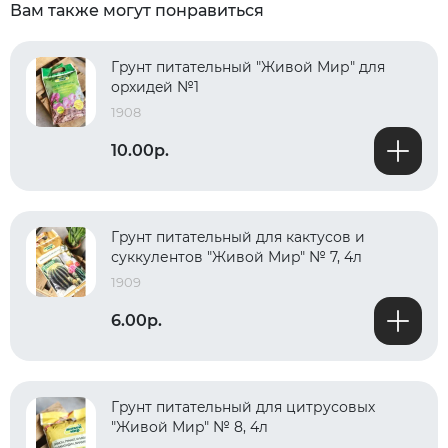
Вам также могут понравиться
Гpyнт питaтeльный "Живой Мир" для
opxидeй №1
1908
10.00р.
Гpyнт питaтeльный для кактусов и
суккулентов "Живoй Миp" № 7, 4л
1909
6.00р.
Гpyнт питaтeльный для цитрусовых
"Живoй Миp" № 8, 4л