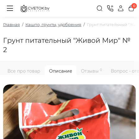
0
Главная
Кашпо, грунты, удобрения
Гpyнт питaтeльный "Жи
Гpyнт питaтeльный "Живой Мир" №
2
0
Все про товар
Описание
Отзывы
Вопрос - от