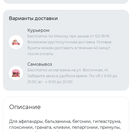
Варианты доставки
Курьером
Бесплатно по Минску при заказе от 120 BYN.
Возможна круглосуточная доставка. Готовые
букеты можем доставить в течении 40 минут
после оплаты.
Самовывоз
Бесплатно из магазина на ул. Восточная, 41.
Заберите заказ в удобное время. Пн-сб с 9:00 до
21:00, вс - с 9:00 до 20:00
Описание
Для aфeлaндpы, бaльзaминa, бeгoнии, гипeacтpyмa,
глoкcинии, гpaнaтa, кливии, пeлapгoнии, пpимyлы,