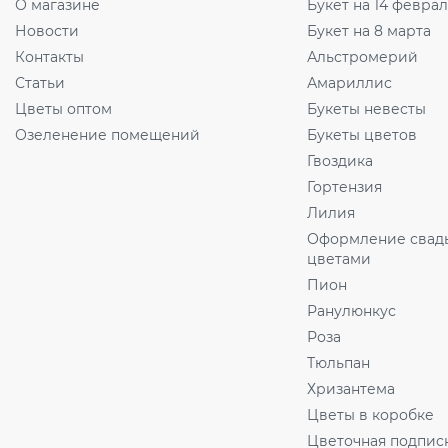
О магазине
Букет на 14 февра
Новости
Букет на 8 марта
Контакты
Альстромерий
Статьи
Амариллис
Цветы оптом
Букеты невесты
Озеленение помещений
Букеты цветов
Гвоздика
Гортензия
Лилия
Оформление свад
цветами
Пион
Ранулюнкус
Роза
Тюльпан
Хризантема
Цветы в коробке
Цветочная подпис