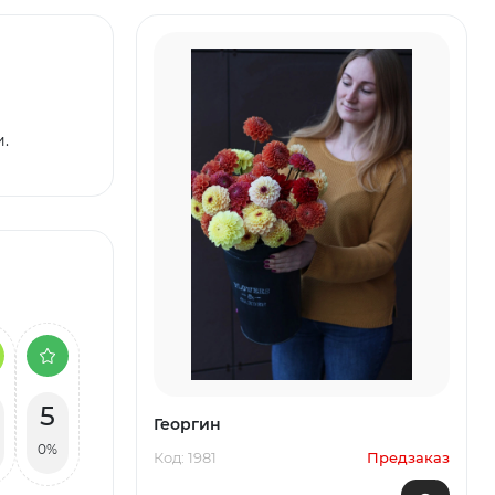
.
5
Георгин
0%
Код: 1981
Предзаказ