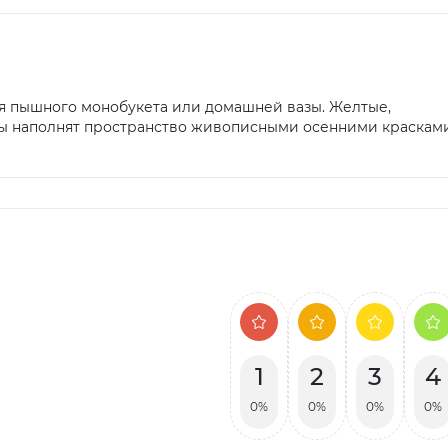
я пышного монобукета или домашней вазы. Желтые,
ны наполнят пространство живописными осенними красками
1
2
3
4
0%
0%
0%
0%