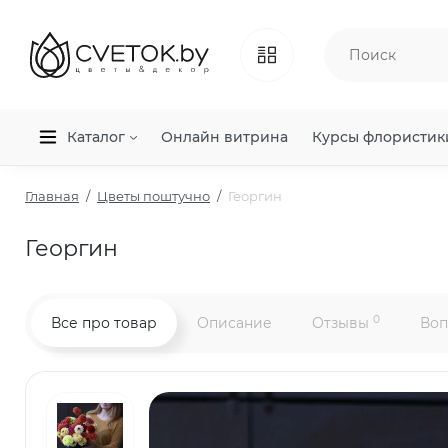
Каталог
Онлайн витрина
Курсы флористик
Главная
Цветы поштучно
Георгин
Георгин
0
Все про товар
Описание
Отзывы
Воп