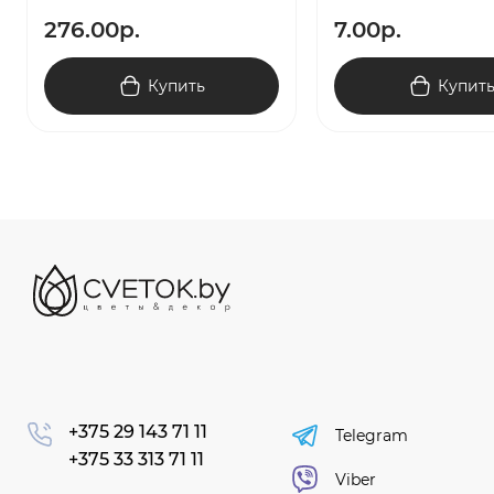
276.00р.
7.00р.
Купить
Купит
+375 29 143 71 11
Telegram
+375 33 313 71 11
Viber