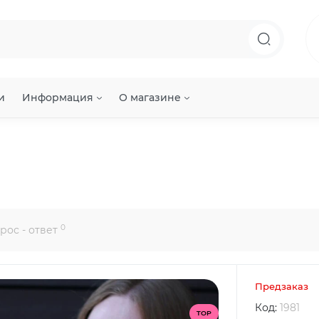
и
Информация
О магазине
0
рос - ответ
Предзаказ
Код:
1981
TOP