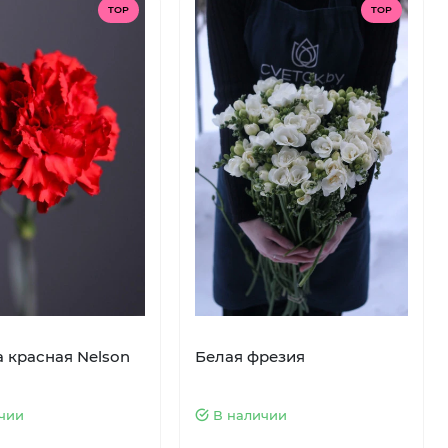
TOP
TOP
а красная Nelson
Белая фрезия
чии
В наличии