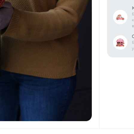
Б
к
в
Б
у