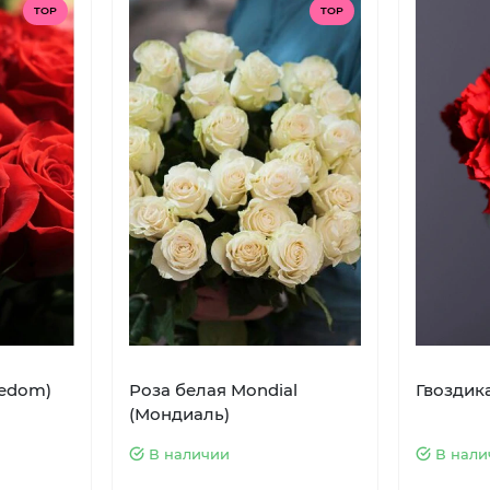
TOP
TOP
eedom)
Роза белая Mondial
Гвоздик
(Мондиаль)
В наличии
В нали