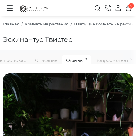
0
Главная
Комнатные растения
Цветущие комнатные растен
Эсхинантус Твистер
0
0
е про товар
Описание
Отзывы
Вопрос - ответ