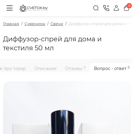
0
Главная
Сувениры
Свечи
Диффузор-спрей для дома и тек
Диффузор-спрей для дома и
текстиля 50 мл
0
0
е про товар
Описание
Отзывы
Вопрос - ответ