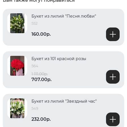
Вам также могут понравиться
Букет из лилий "Песня любви"
552
160.00р.
Букет из 101 красной розы
564
1 111.00р.
707.00р.
Букет из лилий "Звездный час"
549
232.00р.