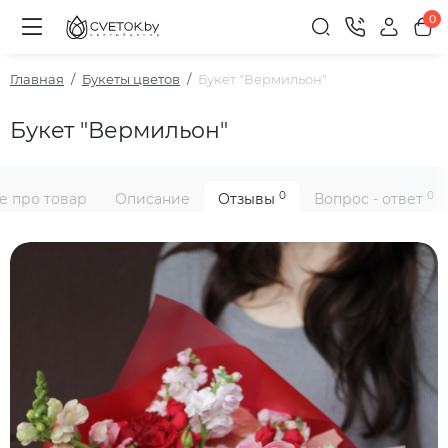
0
Главная
Букеты цветов
Букет "Вермильон"
Букет "Вермильон"
0
0
е про товар
Описание
Отзывы
Вопрос - ответ