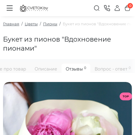
0
Главная
Цветы
Пионы
Букет из пионов "Вдохновение пи
Букет из пионов "Вдохновение
пионами"
0
0
е про товар
Описание
Отзывы
Вопрос - ответ
TOP