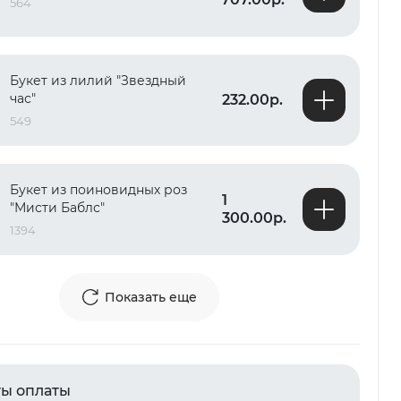
564
Букет из лилий "Звездный
час"
232.00р.
549
Букет из поиновидных роз
1
"Мисти Баблс"
300.00р.
1394
Показать еще
ы оплаты