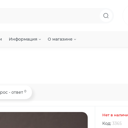
и
Информация
О магазине
0
рос - ответ
Нет в налич
Код:
3365