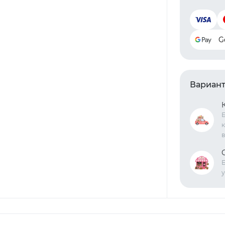
G
Вариант
Б
к
в
Б
у