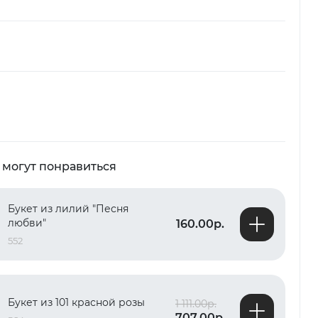
 могут понравиться
Букет из лилий "Песня
любви"
160.00р.
552
Букет из 101 красной розы
1 111.00р.
707.00р.