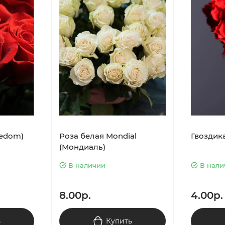
eedom)
Роза белая Mondial
Гвоздик
(Мондиаль)
В наличии
В нали
8.00р.
4.00р.
ь
Купить