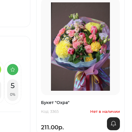
5
0%
Букет "Охра"
Код: 3365
Нет в наличии
211.00р.