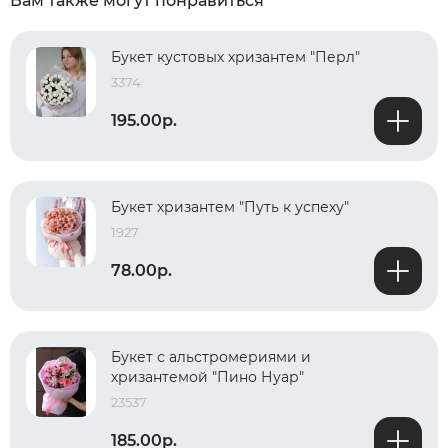
Вам также могут понравиться
Букет кустовых хризантем "Перл"
3374
195.00р.
Букет хризантем "Путь к успеху"
1927
78.00р.
Букет с альстромериями и
хризантемой "Пино Нуар"
23537
185.00р.