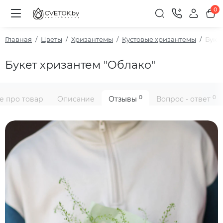
0
Главная
Цветы
Хризантемы
Кустовые хризантемы
Буке
Букет хризантем "Облако"
0
0
е про товар
Описание
Отзывы
Вопрос - ответ