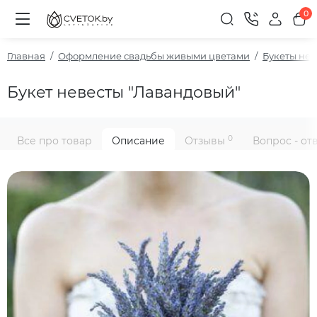
0
Главная
Оформление свадьбы живыми цветами
Букеты нев
Букет невесты "Лавандовый"
0
Все про товар
Описание
Отзывы
Вопрос - от