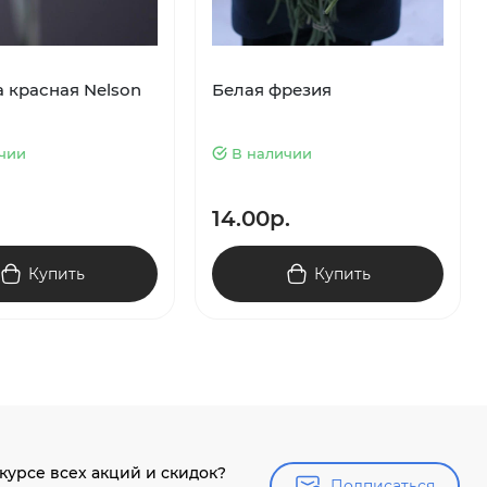
а красная Nelson
Белая фрезия
чии
В наличии
14.00р.
Купить
Купить
 курсе всех акций и скидок?
Подписаться
Подписаться