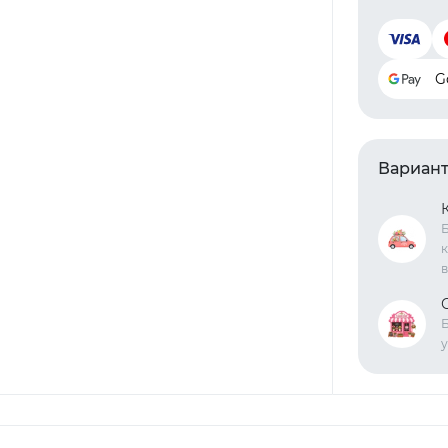
G
Вариант
Б
к
в
Б
у