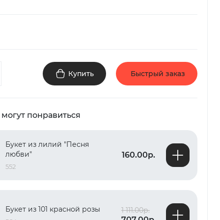
Купить
Быстрый заказ
 могут понравиться
Букет из лилий "Песня
любви"
160.00р.
552
Букет из 101 красной розы
1 111.00р.
707.00р.