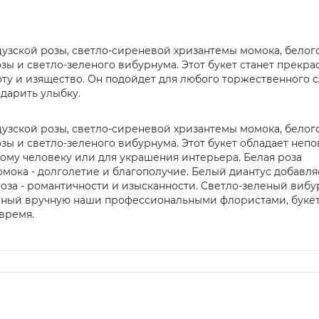
цузской розы, светло-сиреневой хризантемы момока, белог
зы и светло-зеленого вибурнума. Этот букет станет прекр
ту и изящество. Он подойдет для любого торжественного с
одарить улыбку.
цузской розы, светло-сиреневой хризантемы момока, белог
зы и светло-зеленого вибурнума. Этот букет обладает неп
ому человеку или для украшения интерьера. Белая роза
омока - долголетие и благополучие. Белый диантус добавля
роза - романтичности и изысканности. Светло-зеленый виб
анный вручную наши профессиональными флористами, буке
время.