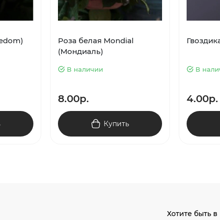
eedom)
Роза белая Mondial
Гвоздик
(Мондиаль)
В наличии
В нали
8.00р.
4.00р.
ь
Купить
Хотите быть в