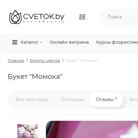
Каталог
Онлайн витрина
Курсы флористик
Главная
Букеты цветов
Букет "Момока"
Букет "Момока"
0
Все про товар
Описание
Отзывы
Воп