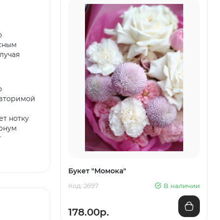
о
асным
лучая
о
овторимой
ет нотку
урнум
т
Букет "Момока"
Код: 2697
В наличии
178.00р.