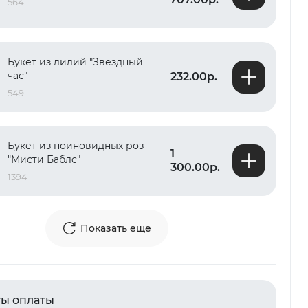
564
Букет из лилий "Звездный
час"
232.00р.
549
Букет из поиновидных роз
1
"Мисти Баблс"
300.00р.
1394
Показать еще
ы оплаты