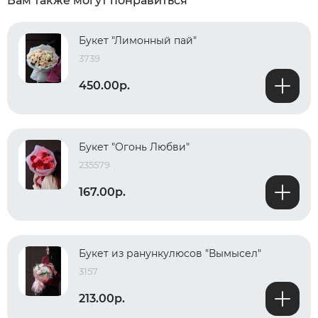
Вам также могут понравиться
Букет "Лимонный пай"
3739
450.00р.
Букет "Огонь Любви"
235579
167.00р.
Букет из ранункулюсов "Вымысел"
3157
213.00р.