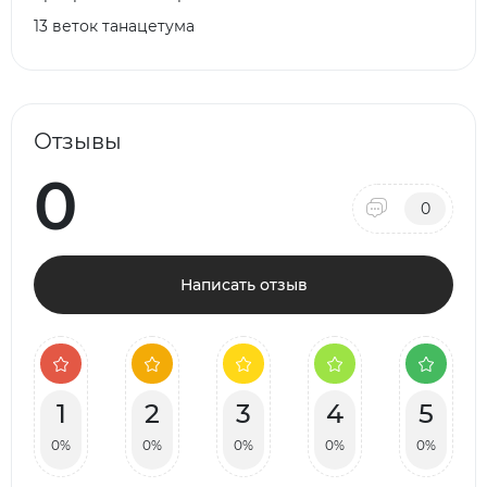
13 веток танацетума
Отзывы
0
0
Написать отзыв
1
2
3
4
5
0%
0%
0%
0%
0%