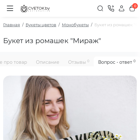
0
Главная
Букеты цветов
Монобукеты
Букет из ромашек "
Букет из ромашек "Мираж"
0
0
е про товар
Описание
Отзывы
Вопрос - ответ