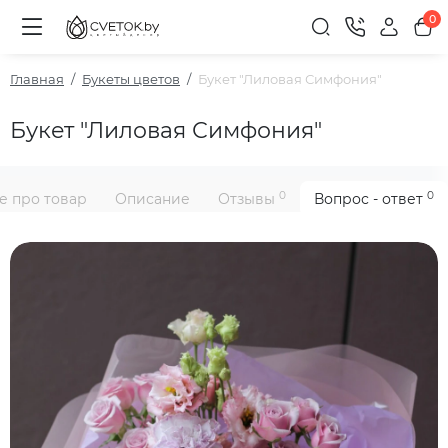
0
Главная
Букеты цветов
Букет "Лиловая Симфония"
Букет "Лиловая Симфония"
0
0
е про товар
Описание
Отзывы
Вопрос - ответ