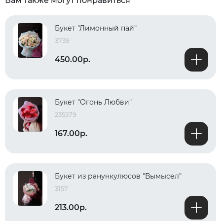
Вам также могут понравиться
Букет "Лимонный пай"
3739
450.00р.
Букет "Огонь Любви"
235579
167.00р.
Букет из ранункулюсов "Вымысел"
3157
213.00р.