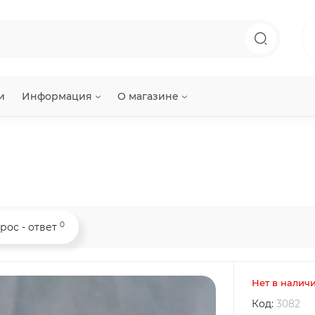
и
Информация
О магазине
0
рос - ответ
Нет в налич
Код:
3082