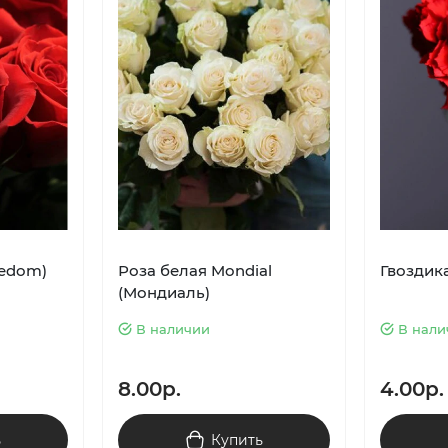
eedom)
Роза белая Mondial
Гвоздик
(Мондиаль)
В наличии
В нали
8.00р.
4.00р.
ь
Купить