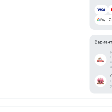
G
Вариант
Б
к
в
Б
у