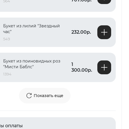
564
Букет из лилий "Звездный
час"
232.00р.
549
Букет из поиновидных роз
1
"Мисти Баблс"
300.00р.
1394
Показать еще
ы оплаты