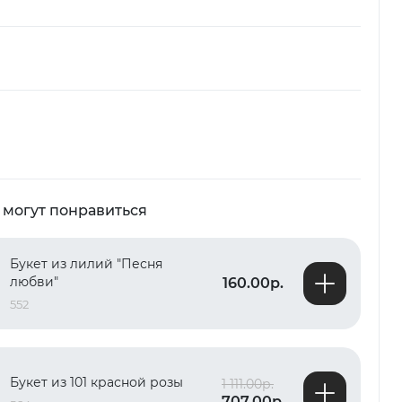
 могут понравиться
Букет из лилий "Песня
любви"
160.00р.
552
Букет из 101 красной розы
1 111.00р.
707.00р.