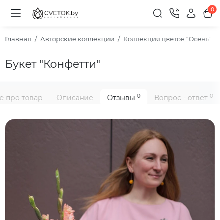
0
Главная
Авторские коллекции
Коллекция цветов "Осень"
Букет "Конфетти"
0
0
е про товар
Описание
Отзывы
Вопрос - ответ