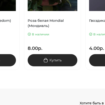
eedom)
Роза белая Mondial
Гвоздик
(Мондиаль)
В наличии
В нали
8.00р.
4.00р.
ь
Купить
Хотите быть в