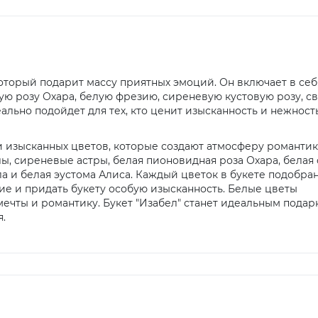
который подарит массу приятных эмоций. Он включает в себ
ю розу Охара, белую фрезию, сиреневую кустовую розу, св
льно подойдет для тех, кто ценит изысканность и нежность
 и изысканных цветов, которые создают атмосферу романтик
ы, сиреневые астры, белая пионовидная роза Охара, белая 
а и белая эустома Алиса. Каждый цветок в букете подобран
ие и придать букету особую изысканность. Белые цветы
мечты и романтику. Букет "Изабел" станет идеальным подар
.