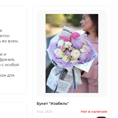
я
етло-
 во всем.
и и
фрезия,
 с особой
ком для
Букет "Изабель"
Код: 2635
Нет в наличии