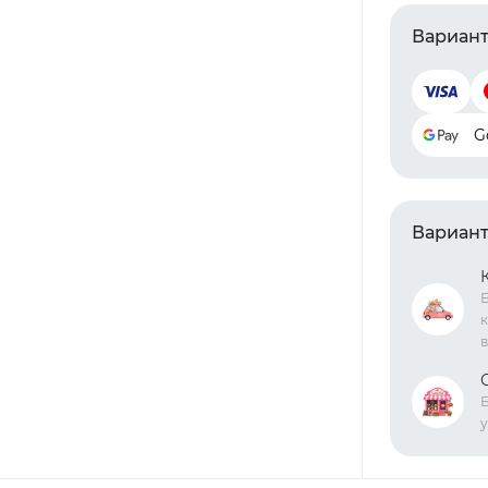
Вариант
G
Вариант
Б
к
в
Б
у