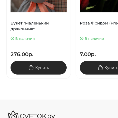
Букет "Маленький
Роза Фридом (Fr
дракончик"
В наличии
В наличии
276.00р.
7.00р.
Купить
Купит