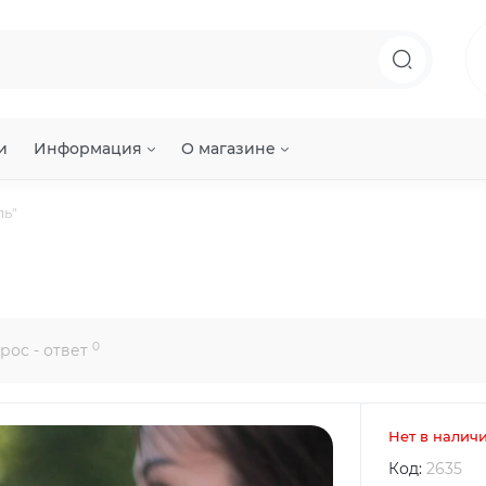
и
Информация
О магазине
ль"
0
рос - ответ
Нет в налич
Код:
2635