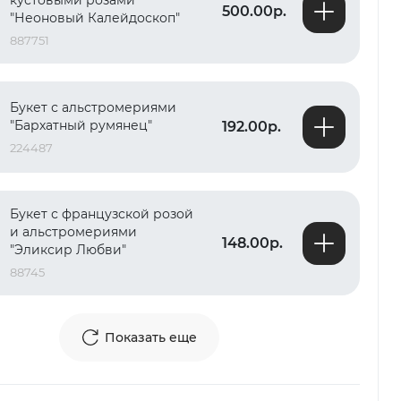
кустовыми розами
500.00р.
"Неоновый Калейдоскоп"
887751
Букет с альстромериями
"Бархатный румянец"
192.00р.
224487
Букет с французской розой
и альстромериями
148.00р.
"Эликсир Любви"
88745
Показать еще