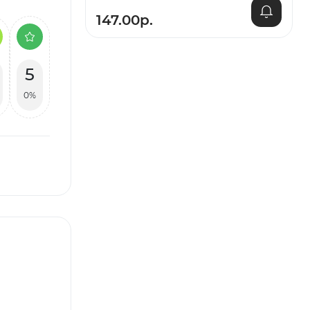
147.00р.
5
0%