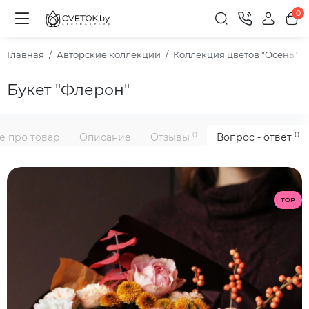
0
Главная
Авторские коллекции
Коллекция цветов "Осень"
Букет "Флерон"
0
0
е про товар
Описание
Отзывы
Вопрос - ответ
TOP