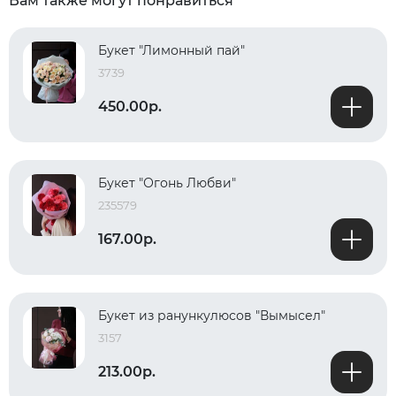
Вам также могут понравиться
Букет "Лимонный пай"
3739
450.00р.
Букет "Огонь Любви"
235579
167.00р.
Букет из ранункулюсов "Вымысел"
3157
213.00р.