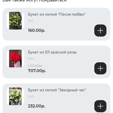
Вам также могут понравиться
Букет из лилий "Песня любви"
552
160.00р.
Букет из 101 красной розы
564
1 111.00р.
707.00р.
Букет из лилий "Звездный час"
549
232.00р.