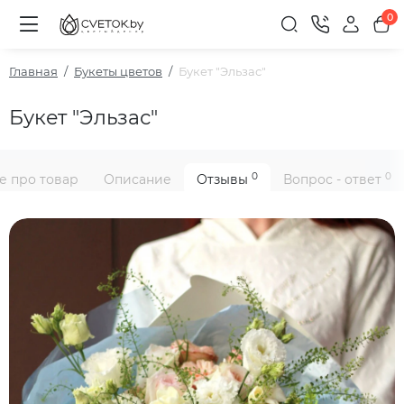
0
Главная
Букеты цветов
Букет "Эльзас"
Букет "Эльзас"
0
0
е про товар
Описание
Отзывы
Вопрос - ответ